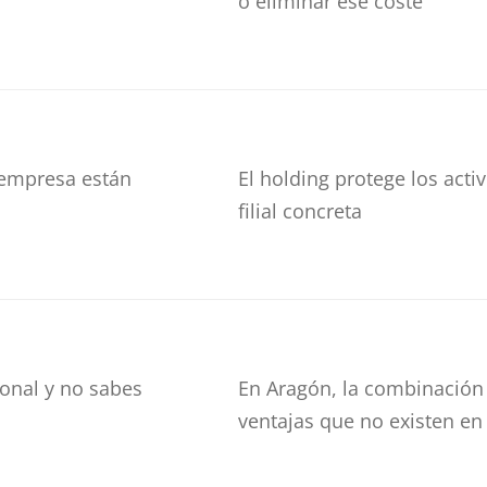
o eliminar ese coste
 empresa están
El holding protege los acti
filial concreta
onal y no sabes
En Aragón, la combinación 
ventajas que no existen e