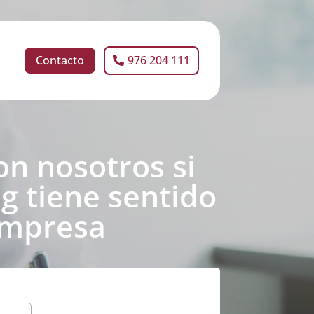
Contacto
976 204 111
on nosotros si
g tiene sentido
empresa