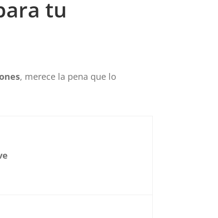
para tu
iones
, merece la pena que lo
ve