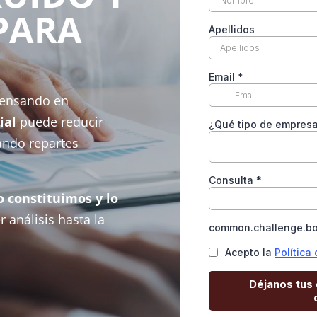
PARA
 pensando en
ial
puede reducir
uando repartes
.
o constituimos y lo
 análisis hasta la