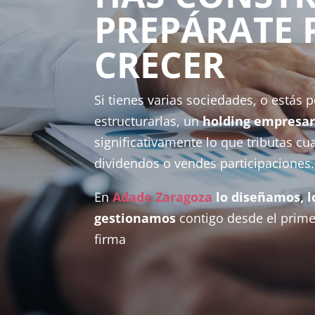
PREPÁRATE 
CRECER
Si tienes varias sociedades, o estás
estructurarlas, un
holding empresar
significativamente lo que tributas c
dividendos o vendes participaciones
En
Adade Zaragoza
lo diseñamos, l
gestionamos
contigo desde el primer
firma