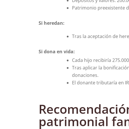
Depósitos y valores: 200.0
Patrimonio preexistente de
Si heredan:
Tras la aceptación de her
Si dona en vida:
Cada hijo recibiría 275.000
Tras aplicar la bonificaci
donaciones.
El donante tributaría en I
Recomendación 
patrimonial fam