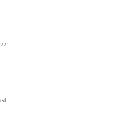
 por
 el
y