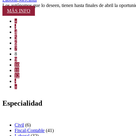
Los autónomos que lo deseen, tienen hasta finales de abril la oportunid
MÁS INFO
«
‹
4
5
6
7
8
9
10
11
12
›
»
Especialidad
Civil
(6)
Fiscal-Contable
(41)
Laboral
(32)