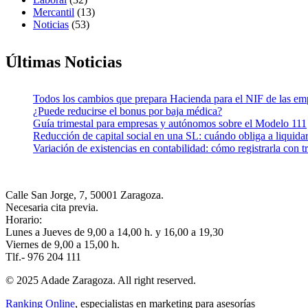
Mercantil
(13)
Noticias
(53)
Últimas Noticias
Todos los cambios que prepara Hacienda para el NIF de las em
¿Puede reducirse el bonus por baja médica?
Guía trimestal para empresas y autónomos sobre el Modelo 111
Reducción de capital social en una SL: cuándo obliga a liquida
Variación de existencias en contabilidad: cómo registrarla con 
Calle San Jorge, 7, 50001 Zaragoza.
Necesaria cita previa.
Horario:
Lunes a Jueves de 9,00 a 14,00 h. y 16,00 a 19,30
Viernes de 9,00 a 15,00 h.
Tlf.- 976 204 111
© 2025 Adade Zaragoza. All right reserved.
Ranking Online
, especialistas en marketing para asesorías