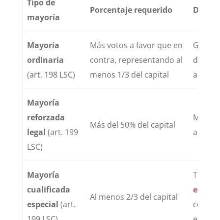
Tipo de
Porcentaje requerido
Decisi
mayoría
Mayoría
Más votos a favor que en
Gestió
ordinaria
contra, representando al
de cue
(art. 198 LSC)
menos 1/3 del capital
admini
Mayoría
reforzada
Modific
Más del 50% del capital
legal
(art. 199
aument
LSC)
Mayoría
Transfo
cualificada
escisi
Al menos 2/3 del capital
especial
(art.
cesión 
199 LSC)
extran