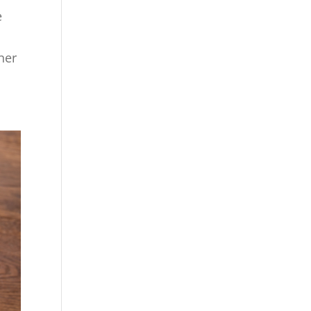
e
ner